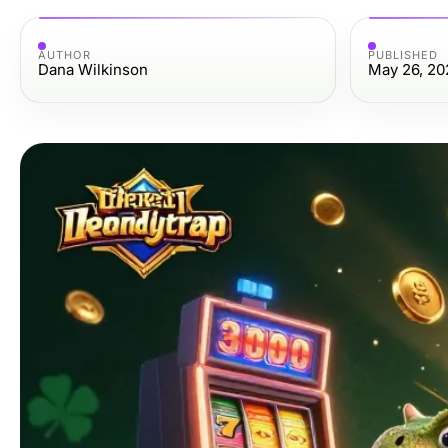
AUTHOR
PUBLISHED
Dana Wilkinson
May 26, 20