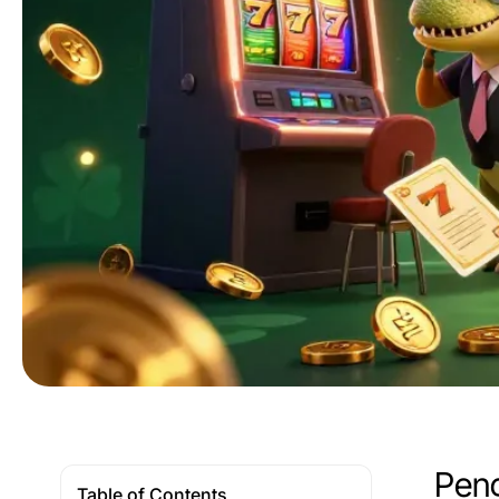
Peng
Table of Contents