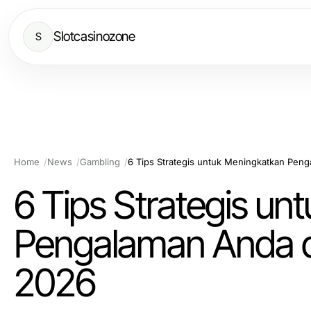
Slotcasinozone
S
Home
News
Gambling
6 Tips Strategis u
Pengalaman Anda di
2026