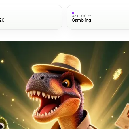
CATEGORY
26
Gambling