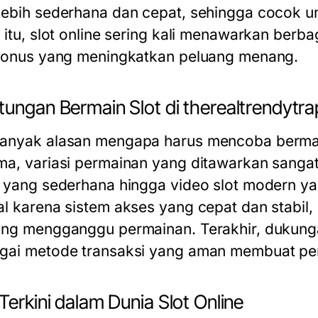
lebih sederhana dan cepat, sehingga cocok un
n itu, slot online sering kali menawarkan ber
 bonus yang meningkatkan peluang menang.
tungan Bermain Slot di therealtrendytra
anyak alasan mengapa harus mencoba bermain 
ma, variasi permainan yang ditawarkan sang
k yang sederhana hingga video slot modern yan
al karena sistem akses yang cepat dan stabil
ang mengganggu permainan. Terakhir, dukung
gai metode transaksi yang aman membuat p
Terkini dalam Dunia Slot Online