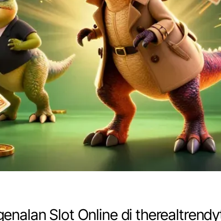
enalan Slot Online di therealtrendy