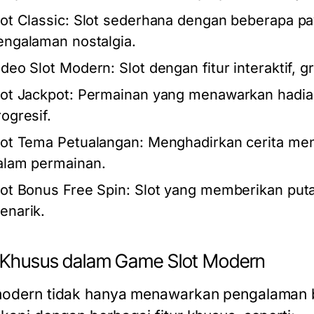
ot Classic:
Slot sederhana dengan beberapa pay
engalaman nostalgia.
ideo Slot Modern:
Slot dengan fitur interaktif,
lot Jackpot:
Permainan yang menawarkan hadiah
rogresif.
lot Tema Petualangan:
Menghadirkan cerita men
alam permainan.
lot Bonus Free Spin:
Slot yang memberikan puta
enarik.
r Khusus dalam Game Slot Modern
modern tidak hanya menawarkan pengalaman b