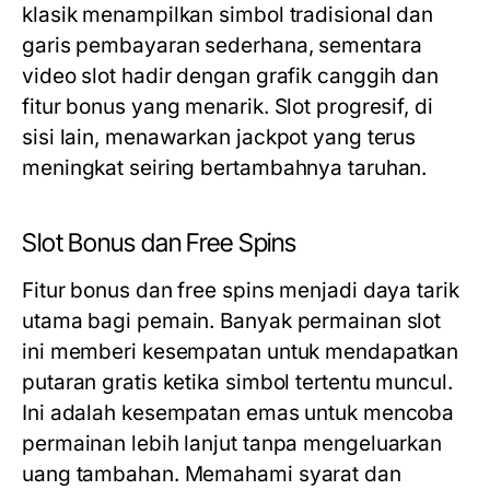
klasik menampilkan simbol tradisional dan
garis pembayaran sederhana, sementara
video slot hadir dengan grafik canggih dan
fitur bonus yang menarik. Slot progresif, di
sisi lain, menawarkan jackpot yang terus
meningkat seiring bertambahnya taruhan.
Slot Bonus dan Free Spins
Fitur bonus dan free spins menjadi daya tarik
utama bagi pemain. Banyak permainan slot
ini memberi kesempatan untuk mendapatkan
putaran gratis ketika simbol tertentu muncul.
Ini adalah kesempatan emas untuk mencoba
permainan lebih lanjut tanpa mengeluarkan
uang tambahan. Memahami syarat dan