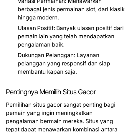
Variasi Permainan:
Menawarkan
berbagai jenis permainan slot, dari klasik
hingga modern.
Ulasan Positif:
Banyak ulasan positif dari
pemain lain yang telah mendapatkan
pengalaman baik.
Dukungan Pelanggan:
Layanan
pelanggan yang responsif dan siap
membantu kapan saja.
Pentingnya Memilih Situs Gacor
Pemilihan situs gacor sangat penting bagi
pemain yang ingin meningkatkan
pengalaman bermain mereka. Situs yang
tepat dapat menawarkan kombinasi antara