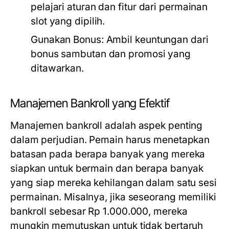
pelajari aturan dan fitur dari permainan
slot yang dipilih.
Gunakan Bonus:
Ambil keuntungan dari
bonus sambutan dan promosi yang
ditawarkan.
Manajemen Bankroll yang Efektif
Manajemen bankroll adalah aspek penting
dalam perjudian. Pemain harus menetapkan
batasan pada berapa banyak yang mereka
siapkan untuk bermain dan berapa banyak
yang siap mereka kehilangan dalam satu sesi
permainan. Misalnya, jika seseorang memiliki
bankroll sebesar Rp 1.000.000, mereka
mungkin memutuskan untuk tidak bertaruh