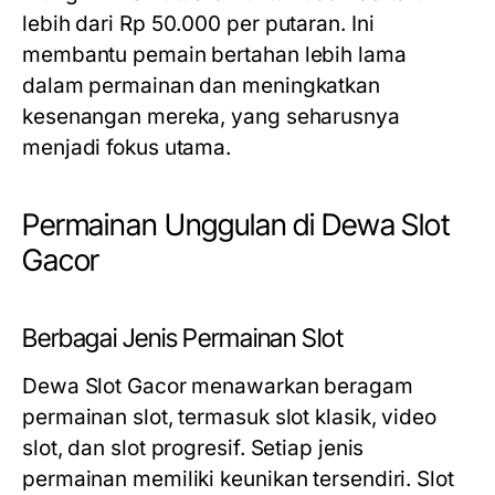
lebih dari Rp 50.000 per putaran. Ini
membantu pemain bertahan lebih lama
dalam permainan dan meningkatkan
kesenangan mereka, yang seharusnya
menjadi fokus utama.
Permainan Unggulan di Dewa Slot
Gacor
Berbagai Jenis Permainan Slot
Dewa Slot Gacor menawarkan beragam
permainan slot, termasuk slot klasik, video
slot, dan slot progresif. Setiap jenis
permainan memiliki keunikan tersendiri. Slot