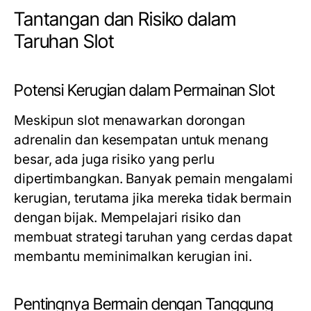
Tantangan dan Risiko dalam
Taruhan Slot
Potensi Kerugian dalam Permainan Slot
Meskipun slot menawarkan dorongan
adrenalin dan kesempatan untuk menang
besar, ada juga risiko yang perlu
dipertimbangkan. Banyak pemain mengalami
kerugian, terutama jika mereka tidak bermain
dengan bijak. Mempelajari risiko dan
membuat strategi taruhan yang cerdas dapat
membantu meminimalkan kerugian ini.
Pentingnya Bermain dengan Tanggung