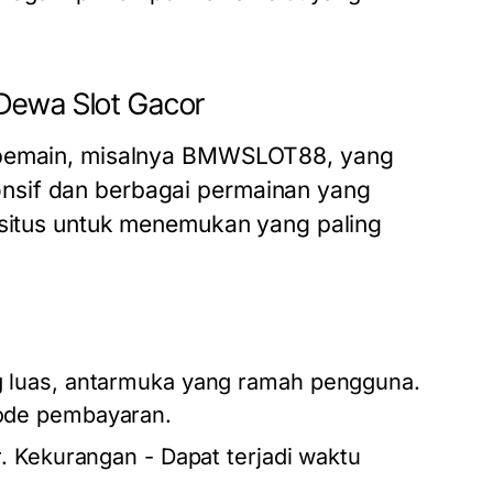
 Dewa Slot Gacor
k pemain, misalnya BMWSLOT88, yang
nsif dan berbagai permainan yang
p situs untuk menemukan yang paling
g luas, antarmuka yang ramah pengguna.
ode pembayaran.
. Kekurangan - Dapat terjadi waktu