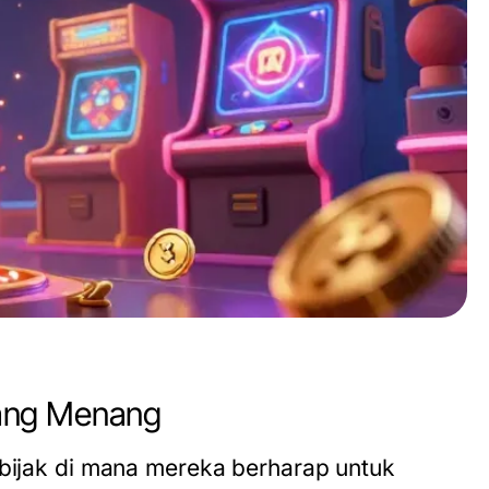
uang Menang
 bijak di mana mereka berharap untuk