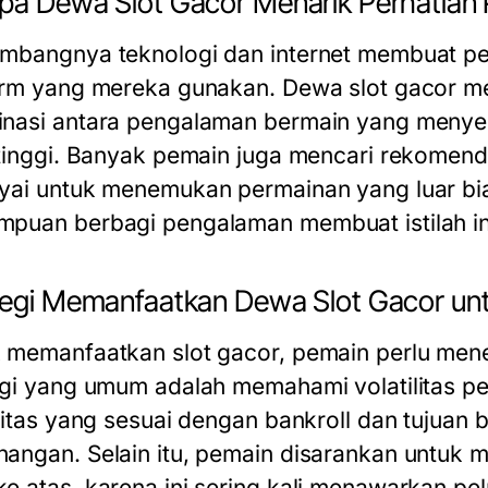
pa Dewa Slot Gacor Menarik Perhatian
mbangnya teknologi dan internet membuat pe
orm yang mereka gunakan. Dewa slot gacor me
nasi antara pengalaman bermain yang meny
 tinggi. Banyak pemain juga mencari rekomen
yai untuk menemukan permainan yang luar biasa 
puan berbagi pengalaman membuat istilah in
tegi Memanfaatkan Dewa Slot Gacor u
 memanfaatkan slot gacor, pemain perlu mener
egi yang umum adalah memahami volatilitas p
ilitas yang sesuai dengan bankroll dan tujua
angan. Selain itu, pemain disarankan untuk 
e atas, karena ini sering kali menawarkan pe