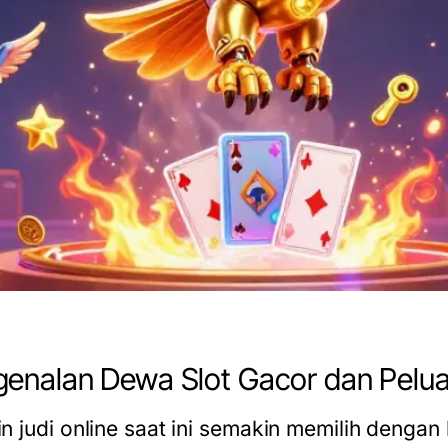
genalan Dewa Slot Gacor dan Pel
n judi online saat ini semakin memilih dengan