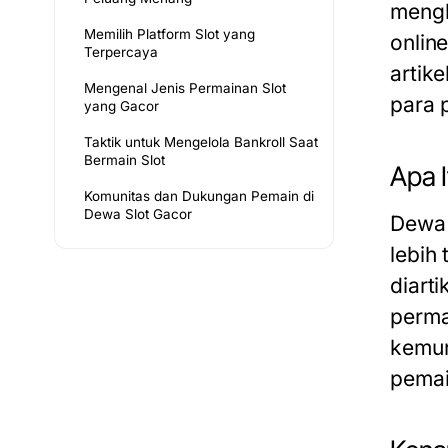
mengh
Memilih Platform Slot yang
onlin
Terpercaya
artike
Mengenal Jenis Permainan Slot
para 
yang Gacor
Taktik untuk Mengelola Bankroll Saat
Bermain Slot
Apa 
Komunitas dan Dukungan Pemain di
Dewa Slot Gacor
Dewa 
lebih
diart
perma
kemun
pemai