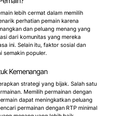
 Pemain?
main lebih cermat dalam memilih
narik perhatian pemain karena
enangkan dan peluang menang yang
dasi dari komunitas yang mereka
ini. Selain itu, faktor sosial dan
i semakin populer.
ntuk Kemenangan
apkan strategi yang bijak. Salah satu
ermainan. Memilih permainan dengan
n bermain dapat meningkatkan peluang
mencari permainan dengan RTP minimal
luang menang yang lebih baik.