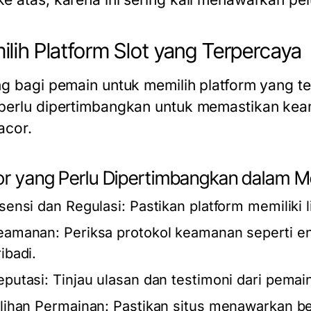
lih Platform Slot yang Terpercaya
ng bagi pemain untuk memilih platform yang t
perlu dipertimbangkan untuk memastikan ke
acor.
or yang Perlu Dipertimbangkan dalam Mem
isensi dan Regulasi:
Pastikan platform memiliki 
eamanan:
Periksa protokol keamanan seperti en
ibadi.
eputasi:
Tinjau ulasan dan testimoni dari pemai
ilihan Permainan:
Pastikan situs menawarkan be