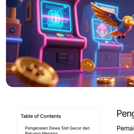
Pen
Table of Contents
Pemai
Pengenalan Dewa Slot Gacor dan
Peluang Menang