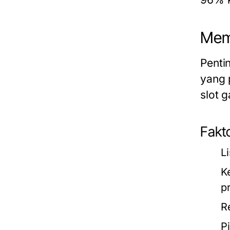
Memi
Penti
yang 
slot g
Fakt
L
K
pr
R
P