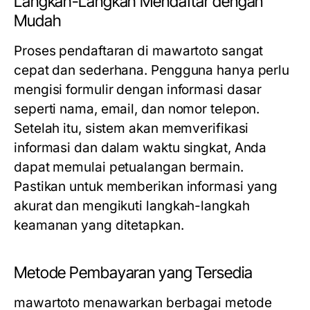
Langkah-Langkah Mendaftar dengan
Mudah
Proses pendaftaran di mawartoto sangat
cepat dan sederhana. Pengguna hanya perlu
mengisi formulir dengan informasi dasar
seperti nama, email, dan nomor telepon.
Setelah itu, sistem akan memverifikasi
informasi dan dalam waktu singkat, Anda
dapat memulai petualangan bermain.
Pastikan untuk memberikan informasi yang
akurat dan mengikuti langkah-langkah
keamanan yang ditetapkan.
Metode Pembayaran yang Tersedia
mawartoto menawarkan berbagai metode