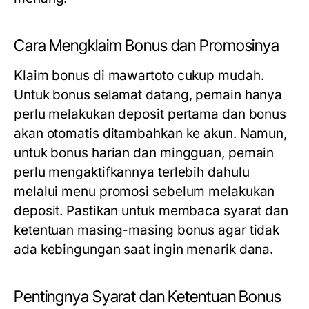
Cara Mengklaim Bonus dan Promosinya
Klaim bonus di mawartoto cukup mudah.
Untuk bonus selamat datang, pemain hanya
perlu melakukan deposit pertama dan bonus
akan otomatis ditambahkan ke akun. Namun,
untuk bonus harian dan mingguan, pemain
perlu mengaktifkannya terlebih dahulu
melalui menu promosi sebelum melakukan
deposit. Pastikan untuk membaca syarat dan
ketentuan masing-masing bonus agar tidak
ada kebingungan saat ingin menarik dana.
Pentingnya Syarat dan Ketentuan Bonus