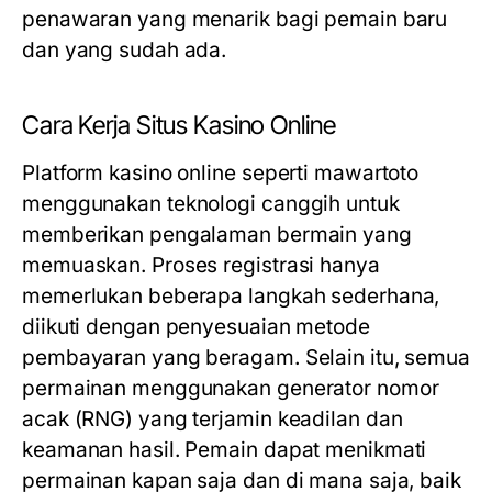
penawaran yang menarik bagi pemain baru
dan yang sudah ada.
Cara Kerja Situs Kasino Online
Platform kasino online seperti mawartoto
menggunakan teknologi canggih untuk
memberikan pengalaman bermain yang
memuaskan. Proses registrasi hanya
memerlukan beberapa langkah sederhana,
diikuti dengan penyesuaian metode
pembayaran yang beragam. Selain itu, semua
permainan menggunakan generator nomor
acak (RNG) yang terjamin keadilan dan
keamanan hasil. Pemain dapat menikmati
permainan kapan saja dan di mana saja, baik