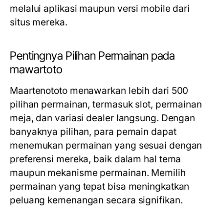
melalui aplikasi maupun versi mobile dari
situs mereka.
Pentingnya Pilihan Permainan pada
mawartoto
Maartenototo menawarkan lebih dari 500
pilihan permainan, termasuk slot, permainan
meja, dan variasi dealer langsung. Dengan
banyaknya pilihan, para pemain dapat
menemukan permainan yang sesuai dengan
preferensi mereka, baik dalam hal tema
maupun mekanisme permainan. Memilih
permainan yang tepat bisa meningkatkan
peluang kemenangan secara signifikan.