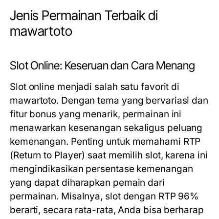
Jenis Permainan Terbaik di
mawartoto
Slot Online: Keseruan dan Cara Menang
Slot online menjadi salah satu favorit di
mawartoto. Dengan tema yang bervariasi dan
fitur bonus yang menarik, permainan ini
menawarkan kesenangan sekaligus peluang
kemenangan. Penting untuk memahami
RTP
(Return to Player) saat memilih slot, karena ini
mengindikasikan persentase kemenangan
yang dapat diharapkan pemain dari
permainan. Misalnya, slot dengan RTP 96%
berarti, secara rata-rata, Anda bisa berharap