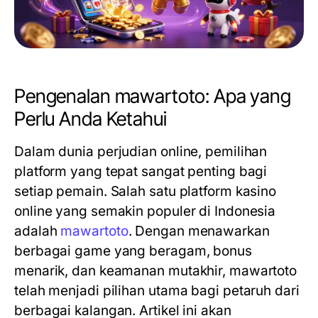
Pengenalan mawartoto: Apa yang
Perlu Anda Ketahui
Dalam dunia perjudian online, pemilihan
platform yang tepat sangat penting bagi
setiap pemain. Salah satu platform kasino
online yang semakin populer di Indonesia
adalah
mawartoto
. Dengan menawarkan
berbagai game yang beragam, bonus
menarik, dan keamanan mutakhir, mawartoto
telah menjadi pilihan utama bagi petaruh dari
berbagai kalangan. Artikel ini akan