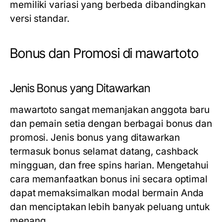
memiliki variasi yang berbeda dibandingkan
versi standar.
Bonus dan Promosi di mawartoto
Jenis Bonus yang Ditawarkan
mawartoto sangat memanjakan anggota baru
dan pemain setia dengan berbagai bonus dan
promosi. Jenis bonus yang ditawarkan
termasuk
bonus selamat datang
, cashback
mingguan, dan free spins harian. Mengetahui
cara memanfaatkan bonus ini secara optimal
dapat memaksimalkan modal bermain Anda
dan menciptakan lebih banyak peluang untuk
menang.