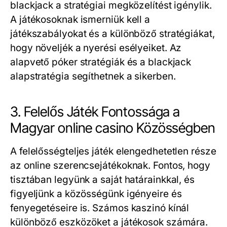
blackjack a stratégiai megközelítést igénylik.
A játékosoknak ismerniük kell a
játékszabályokat és a különböző stratégiákat,
hogy növeljék a nyerési esélyeiket. Az
alapvető póker stratégiák és a blackjack
alapstratégia segíthetnek a sikerben.
3. Felelős Játék Fontossága a
Magyar online casino Közösségben
A felelősségteljes játék elengedhetetlen része
az online szerencsejátékoknak. Fontos, hogy
tisztában legyünk a saját határainkkal, és
figyeljünk a közösségünk igényeire és
fenyegetéseire is. Számos kaszinó kínál
különböző eszközöket a játékosok számára.