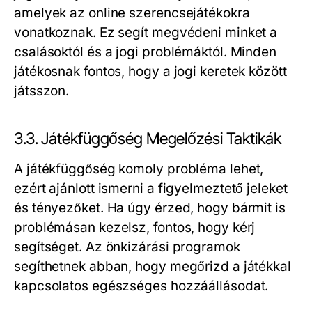
amelyek az online szerencsejátékokra
vonatkoznak. Ez segít megvédeni minket a
csalásoktól és a jogi problémáktól. Minden
játékosnak fontos, hogy a jogi keretek között
játsszon.
3.3. Játékfüggőség Megelőzési Taktikák
A játékfüggőség komoly probléma lehet,
ezért ajánlott ismerni a figyelmeztető jeleket
és tényezőket. Ha úgy érzed, hogy bármit is
problémásan kezelsz, fontos, hogy kérj
segítséget. Az önkizárási programok
segíthetnek abban, hogy megőrizd a játékkal
kapcsolatos egészséges hozzáállásodat.