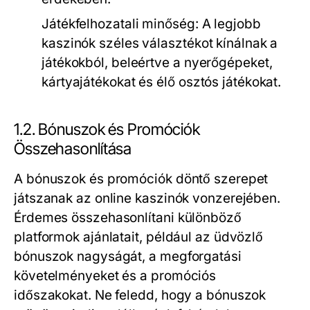
Játékfelhozatali minőség:
A legjobb
kaszinók széles választékot kínálnak a
játékokból, beleértve a nyerőgépeket,
kártyajátékokat és élő osztós játékokat.
1.2. Bónuszok és Promóciók
Összehasonlítása
A bónuszok és promóciók döntő szerepet
játszanak az online kaszinók vonzerejében.
Érdemes összehasonlítani különböző
platformok ajánlatait, például az üdvözlő
bónuszok nagyságát, a megforgatási
követelményeket és a promóciós
időszakokat. Ne feledd, hogy a bónuszok