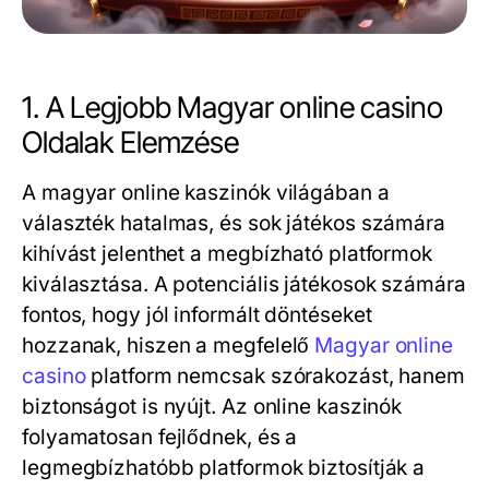
1. A Legjobb Magyar online casino
Oldalak Elemzése
A magyar online kaszinók világában a
választék hatalmas, és sok játékos számára
kihívást jelenthet a megbízható platformok
kiválasztása. A potenciális játékosok számára
fontos, hogy jól informált döntéseket
hozzanak, hiszen a megfelelő
Magyar online
casino
platform nemcsak szórakozást, hanem
biztonságot is nyújt. Az online kaszinók
folyamatosan fejlődnek, és a
legmegbízhatóbb platformok biztosítják a