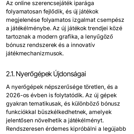
Az online szerencsejáték iparága
folyamatosan fejlődik, és új játékok
megjelenése folyamatos izgalmat csempész
a játékélménybe. Az új játékok trendjei közé
tartoznak a modern grafika, a lenyűgöző
bónusz rendszerek és a innovatív
játékmechanizmusok.
2.1. Nyerőgépek Újdonságai
A nyerőgépek népszerűsége töretlen, és a
2026-os évben is folytatódik. Az új gépek
gyakran tematikusak, és különböző bónusz
funkciókkal büszkélkedhetnek, amelyek
jelentősen növelhetik a játékélményt.
Rendszeresen érdemes kipróbálni a legújabb